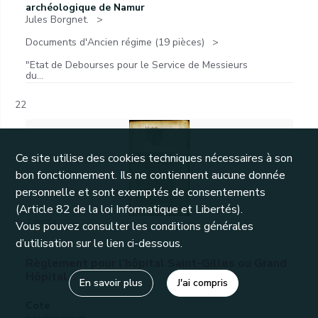
archéologique de Namur
Jules Borgnet.
Documents d'Ancien régime (19 pièces)
"Etat de Debourses pour le Service de Messieurs
du...
22
Ce site utilise des cookies techniques nécessaires à son
bon fonctionnement. Ils ne contiennent aucune donnée
personnelle et sont exemptés de consentements
(Article 82 de la loi Informatique et Libertés).
1 media
Vous pouvez consulter les conditions générales
d’utilisation sur le lien ci-dessous.
Règlement pour l'hôpital Saint-Gilles ou Grand
Hôpital. .
En savoir plus
J'ai compris
Cote