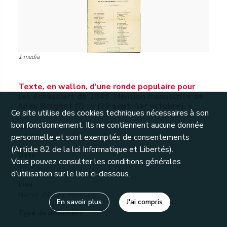
1 media
Texte, en wallon, d'une ronde populaire pour
les échassiers de 1849. Mention manuscrite de
Jules Borgnet (?) : « (29 sept-1er octobre). »
Ce site utilise des cookies techniques nécessaires à son
bon fonctionnement. Ils ne contiennent aucune donnée
Cote
personnelle et sont exemptés de consentements
4.2.8.1
(Article 82 de la loi Informatique et Libertés).
Date
Vous pouvez consulter les conditions générales
1849
d’utilisation sur le lien ci-dessous.
Lieu
Namur (Namur, Namur )
En savoir plus
J'ai compris
Type de document
-