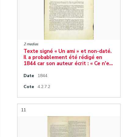
2 medias
Texte signé « Un ami » et non-daté.
Il a probablement été rédigé en
1844 car son auteur écrit : « Ce n'e…
Date
1844
Cote
4.2.7.2
11