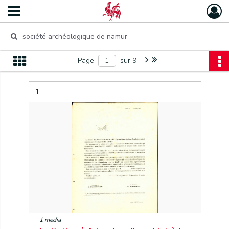
Page
sur 9
1
1 media