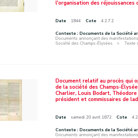
l'organisation des réjouissances
Date
1844
Cote
4.2.7.2
Contexte : Documents de la Société a
Documents annonçant des manifestations f
Société des Champs-Élysées.
Texte s
Document relatif au procès qui o
de la société des Champs-Élysée
Charlier, Louis Bodart, Théodore
président et commissaires de lad
Date
samedi 20 avril 1872
Cote
4.2
Contexte : Documents de la Société a
Documents annonçant des manifestations f