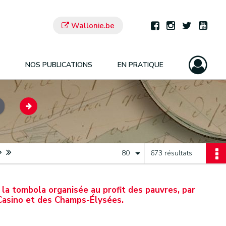
Wallonie.be
NOS PUBLICATIONS
EN PRATIQUE
80
673 résultats
 à la tombola organisée au profit des pauvres, par
Casino et des Champs-Élysées.