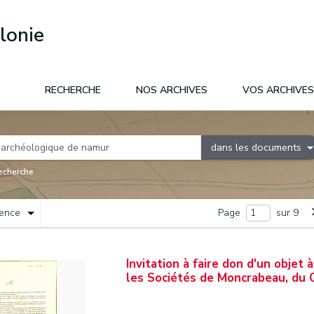
lonie
RECHERCHE
NOS ARCHIVES
VOS ARCHIVES
dans les documents
recherche
nence
Page
sur 9
Invitation à faire don d'un objet
les Sociétés de Moncrabeau, du 