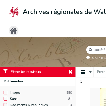
Archives régionales de Wal
Aide à la 
Filtrer les résultats
Perti
Multimédias
1
Images
580
Sans
81
Documents bureautiques
13