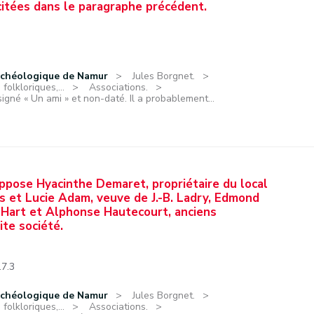
 citées dans le paragraphe précédent.
rchéologique de Namur
Jules Borgnet.
olkloriques,...
Associations.
igné « Un ami » et non-daté. Il a probablement...
ppose Hyacinthe Demaret, propriétaire du local
s et Lucie Adam, veuve de J.-B. Ladry, Edmond
 Hart et Alphonse Hautecourt, anciens
ite société.
.7.3
rchéologique de Namur
Jules Borgnet.
olkloriques,...
Associations.