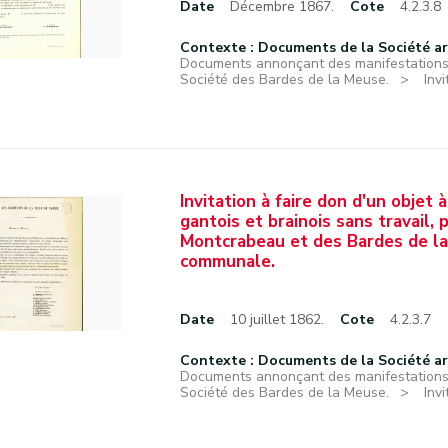
Date
Décembre 1867.
Cote
4.2.3.8
Contexte : Documents de la Société a
Documents annonçant des manifestations f
Société des Bardes de la Meuse.
Inv
Invitation à faire don d'un objet 
gantois et brainois sans travail,
Montcrabeau et des Bardes de la
communale.
Date
10 juillet 1862.
Cote
4.2.3.7
Contexte : Documents de la Société a
Documents annonçant des manifestations f
Société des Bardes de la Meuse.
Inv