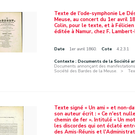
Texte de l'ode-symphonie Le Dés
Meuse, au concert du 1er avril 
Colin, pour le texte, et à Félici
éditée à Namur, chez F. Lambert-
Date
1er avril 1860.
Cote
4.2.3.1
Contexte : Documents de la Société a
Documents annonçant des manifestations f
Société des Bardes de la Meuse.
Tex
Texte signé « Un ami » et non-da
son auteur écrit : « Ce n'est null
chemin de fer ». Intitulé « Un mo
les discordes qui ont éclaté ent
des Amis-Réunis et l'Administr