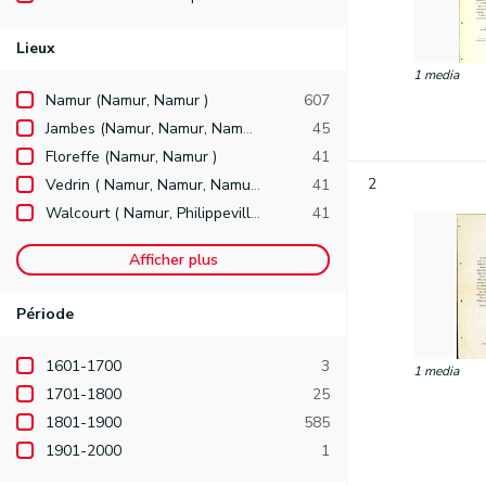
Lieux
1 media
Namur (Namur, Namur )
607
Jambes (Namur, Namur, Namur )
45
Floreffe (Namur, Namur )
41
2
Vedrin ( Namur, Namur, Namur )
41
Walcourt ( Namur, Philippeville )
41
Afficher plus
Période
1601-1700
3
1 media
1701-1800
25
1801-1900
585
1901-2000
1