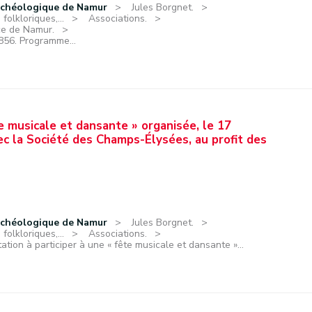
rchéologique de Namur
Jules Borgnet.
olkloriques,...
Associations.
nce de Namur.
1856. Programme...
ête musicale et dansante » organisée, le 17
vec la Société des Champs-Élysées, au profit des
rchéologique de Namur
Jules Borgnet.
olkloriques,...
Associations.
itation à participer à une « fête musicale et dansante »...