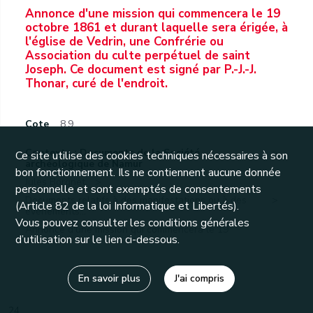
Annonce d'une mission qui commencera le 19
octobre 1861 et durant laquelle sera érigée, à
l'église de Vedrin, une Confrérie ou
Association du culte perpétuel de saint
Joseph. Ce document est signé par P.-J.-J.
Thonar, curé de l'endroit.
Cote
8.9
Contexte : Documents de la Société
Ce site utilise des cookies techniques nécessaires à son
archéologique de Namur
bon fonctionnement. Ils ne contiennent aucune donnée
Jules Borgnet.
personnelle et sont exemptés de consentements
Documents relatifs à des manifestations ou à des
(Article 82 de la loi Informatique et Libertés).
événements...
Vous pouvez consulter les conditions générales
Annonce d'une mission qui commencera le 19
d’utilisation sur le lien ci-dessous.
octobre...
En savoir plus
J'ai compris
24