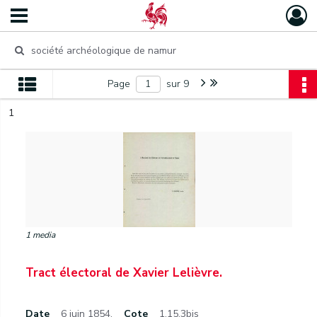
Page
sur 9
1
1 media
Tract électoral de Xavier Lelièvre.
Date
6 juin 1854.
Cote
1.15.3bis