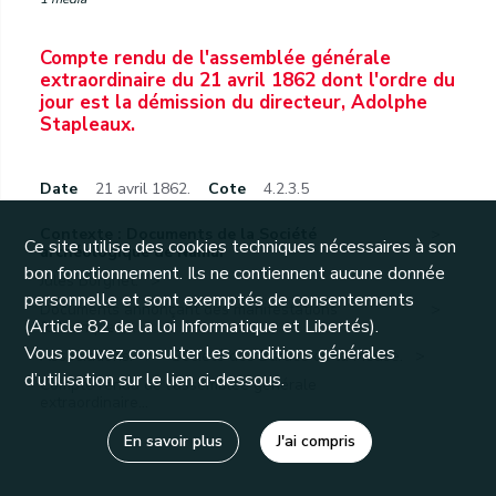
Compte rendu de l'assemblée générale
extraordinaire du 21 avril 1862 dont l'ordre du
jour est la démission du directeur, Adolphe
Stapleaux.
Date
21 avril 1862.
Cote
4.2.3.5
Contexte : Documents de la Société
Ce site utilise des cookies techniques nécessaires à son
archéologique de Namur
bon fonctionnement. Ils ne contiennent aucune donnée
Jules Borgnet.
personnelle et sont exemptés de consentements
Documents annonçant des manifestations
(Article 82 de la loi Informatique et Libertés).
folkloriques,...
Vous pouvez consulter les conditions générales
Associations.
Société des Bardes de la Meuse.
d’utilisation sur le lien ci-dessous.
Compte rendu de l'assemblée générale
extraordinaire...
En savoir plus
J'ai compris