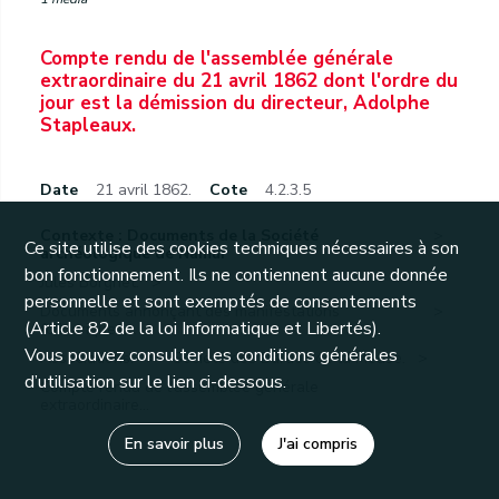
Compte rendu de l'assemblée générale
extraordinaire du 21 avril 1862 dont l'ordre du
jour est la démission du directeur, Adolphe
Stapleaux.
Date
21 avril 1862.
Cote
4.2.3.5
Contexte : Documents de la Société
Ce site utilise des cookies techniques nécessaires à son
archéologique de Namur
bon fonctionnement. Ils ne contiennent aucune donnée
Jules Borgnet.
personnelle et sont exemptés de consentements
Documents annonçant des manifestations
(Article 82 de la loi Informatique et Libertés).
folkloriques,...
Vous pouvez consulter les conditions générales
Associations.
Société des Bardes de la Meuse.
d’utilisation sur le lien ci-dessous.
Compte rendu de l'assemblée générale
extraordinaire...
En savoir plus
J'ai compris