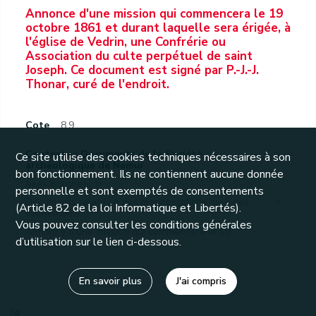
Annonce d'une mission qui commencera le 19
octobre 1861 et durant laquelle sera érigée, à
l'église de Vedrin, une Confrérie ou
Association du culte perpétuel de saint
Joseph. Ce document est signé par P.-J.-J.
Thonar, curé de l'endroit.
Cote
8.9
Contexte : Documents de la Société
Ce site utilise des cookies techniques nécessaires à son
archéologique de Namur
bon fonctionnement. Ils ne contiennent aucune donnée
Jules Borgnet.
personnelle et sont exemptés de consentements
Documents relatifs à des manifestations ou à des
(Article 82 de la loi Informatique et Libertés).
événements...
Vous pouvez consulter les conditions générales
Annonce d'une mission qui commencera le 19
d’utilisation sur le lien ci-dessous.
octobre...
En savoir plus
J'ai compris
24