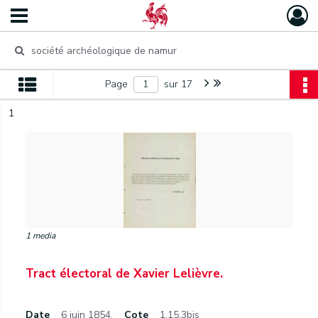
Page
sur 17
1
1 media
Tract électoral de Xavier Lelièvre.
Date
6 juin 1854.
Cote
1.15.3bis