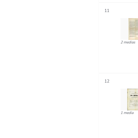
11
2 medias
12
1 media