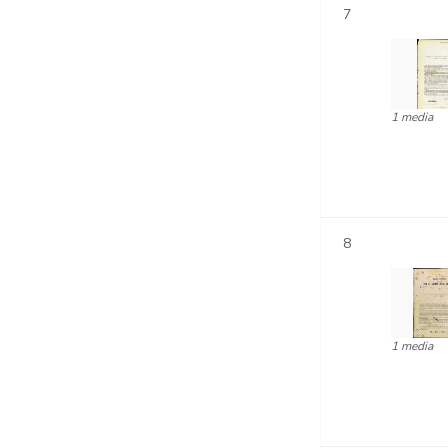
7
1 media
8
1 media