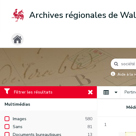
Archives régionales de Wal
Aide à la 
Filtrer les résultats
Perti
Multimédias
Médi
Images
580
1
Sans
81
Documents bureautiques
13