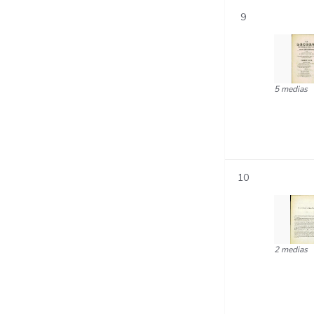
9
5 medias
10
2 medias