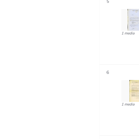
5
1 media
6
1 media