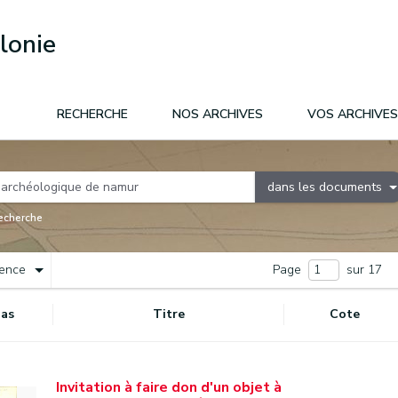
lonie
RECHERCHE
NOS ARCHIVES
VOS ARCHIVES
dans les documents
recherche
nence
Page
sur 17
as
Titre
Cote
Invitation à faire don d'un objet à