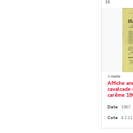
16
1 media
Affiche a
cavalcade 
carême 186
Date
1867
Cote
4.2.11