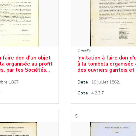
1 media
à faire don d'un objet
Invitation à faire don d'
la organisée au profit
à la tombola organisée 
s, par les Sociétés…
des ouvriers gantois et
bre 1867.
Date
10 juillet 1862.
8
Cote
4.2.3.7
5