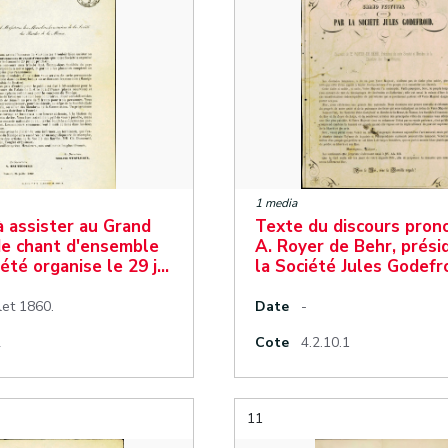
1 media
 à assister au Grand
Texte du discours pron
de chant d'ensemble
A. Royer de Behr, prési
iété organise le 29 j…
la Société Jules Godefr
llet 1860.
Date
-
2
Cote
4.2.10.1
11