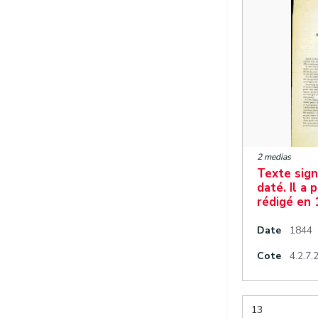
2 medias
Texte sign
daté. Il a
rédigé en 
Date
1844
Cote
4.2.7.
13