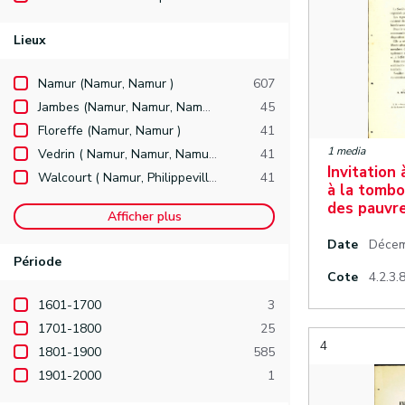
Lieux
Namur (Namur, Namur )
607
Jambes (Namur, Namur, Namur )
45
Floreffe (Namur, Namur )
41
1 media
Vedrin ( Namur, Namur, Namur )
41
Invitation 
Walcourt ( Namur, Philippeville )
41
à la tombo
des pauvre
Afficher plus
Date
Décem
Période
Cote
4.2.3.
1601-1700
3
1701-1800
25
4
1801-1900
585
1901-2000
1