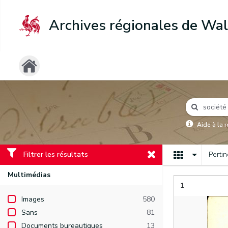
Archives régionales de Wal
Aide à la 
Filtrer les résultats
Perti
Multimédias
1
Images
580
Sans
81
Documents bureautiques
13