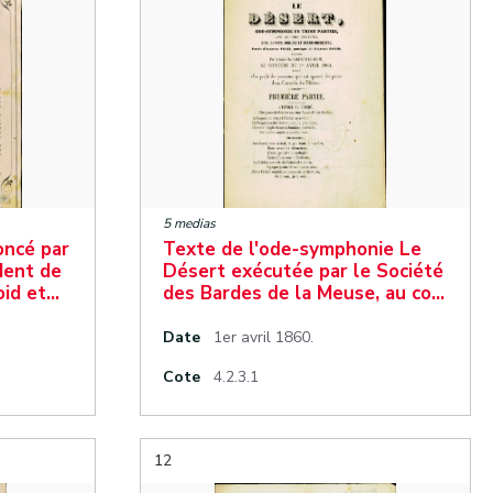
5 medias
oncé par
Texte de l'ode-symphonie Le
dent de
Désert exécutée par le Société
oid et…
des Bardes de la Meuse, au co…
Date
1er avril 1860.
Cote
4.2.3.1
12