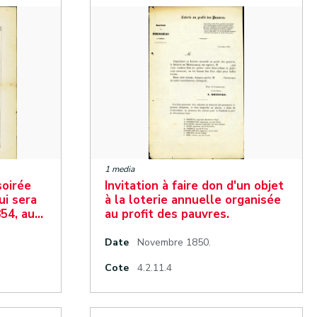
1 media
soirée
Invitation à faire don d'un objet
ui sera
à la loterie annuelle organisée
854, au…
au profit des pauvres.
Date
Novembre 1850.
Cote
4.2.11.4