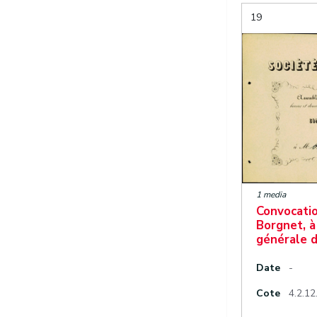
19
1 media
Convocatio
Borgnet, à
générale d
Date
-
Cote
4.2.12