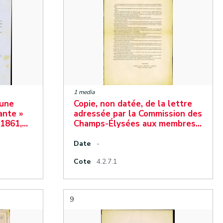
1 media
 une
Copie, non datée, de la lettre
ante »
adressée par la Commission des
 1861,…
Champs-Élysées aux membres…
Date
-
Cote
4.2.7.1
9