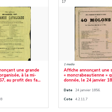
17
1 media
nnonçant une grande
Affiche annonçant une 
organisée, à la mi-
« moncrabeautienne » q
7, au profit des fa…
donnée, le 24 janvier 1
Date
24 janvier 1856.
.8
Cote
4.2.11.7