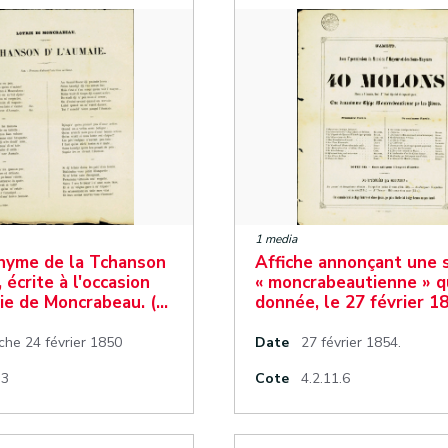
1 media
nyme de la Tchanson
Affiche annonçant une 
 écrite à l'occasion
« moncrabeautienne » q
rie de Moncrabeau. (…
donnée, le 27 février 1
che 24 février 1850
Date
27 février 1854.
.3
Cote
4.2.11.6