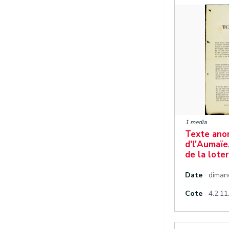
1 media
Texte ano
d'l'Aumaïe,
de la lote
Date
diman
Cote
4.2.11