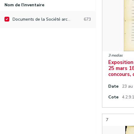
Nom de l'inventaire
Documents de la Société archéologique de Namur
673
3 medias
Exposition
25 mars 1
concours, 
Date
23 au
Cote
4.2.9.
7