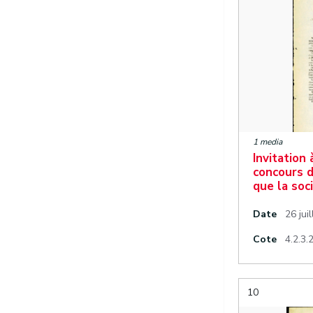
1 media
Invitation
concours 
que la soc
Date
26 jui
Cote
4.2.3.
10