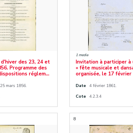
1 media
 d'hiver des 23, 24 et
Invitation à participer à
856. Programme des
« fête musicale et dans
dispositions réglem…
organisée, le 17 février
 25 mars 1856.
Date
4 février 1861.
1
Cote
4.2.3.4
8