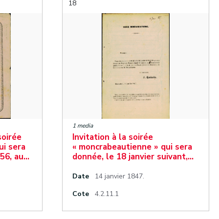
18
1 media
soirée
Invitation à la soirée
ui sera
« moncrabeautienne » qui sera
856, au…
donnée, le 18 janvier suivant,…
Date
14 janvier 1847.
Cote
4.2.11.1