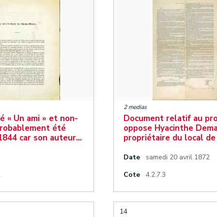
2 medias
é « Un ami » et non-
Document relatif au pro
 probablement été
oppose Hyacinthe Dema
1844 car son auteur…
propriétaire du local de
Date
samedi 20 avril 1872
2
Cote
4.2.7.3
14