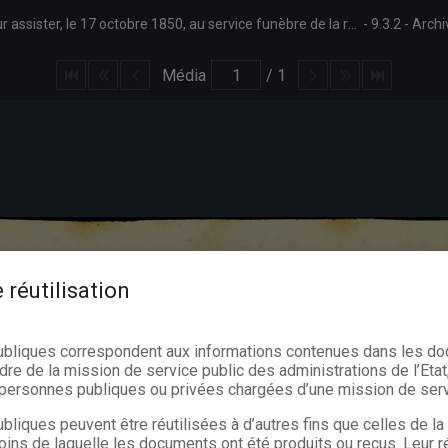
Convocation, dans le cadre du service obligatoire, de Jules Borgnet pour assister, le 17 octobre 1850, au service funèbre de la reine Louise-Marie d'Orléans.
9.3.2
Archi
Média
/
1
 réutilisation
ubliques correspondent aux informations contenues dans les d
dre de la mission de service public des administrations de l’Etat,
s personnes publiques ou privées chargées d’une mission de serv
bliques peuvent être réutilisées à d’autres fins que celles de l
oins de laquelle les documents ont été produits ou reçus. Leur ré