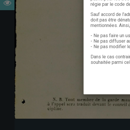
régie par le code de
Sauf accord de l’ad
doit pas être dénat
mentionnées. Ainsi
- Ne pas faire un u
- Ne pas diffuser a
- Ne pas modifier 
Dans le cas contrai
souhaitée parmi cel