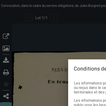
Lot
1
/
1
Conditions de
Les informations p
ou reçus dans le ca
territoriales et de
Les informations pu
public pour les bes