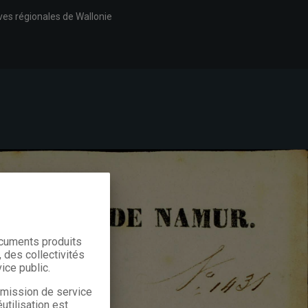
ves régionales de Wallonie
ocuments produits
 des collectivités
ice public.
a mission de service
utilisation est