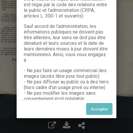
est régie par le code des relations entre
le public et l'administration (CRPA,
articles L. 300-1 et suivants).
Sauf accord de l’administration, les
informations publiques ne doivent pas
être altérées, leur sens ne doit pas être
dénaturé et leurs sources et la date de
leurs dernières mises à jour doivent être
mentionnées. Ainsi, vous vous engagez
à :
- Ne pas faire un usage commercial des
images (accès libre pour tout public)
- Ne pas diffuser au public ou à des tiers
(hors cadre d'un usage privé ou interne)
- Ne pas modifier les images sans
consentement écrit préalable
Dans le cas contraire, nous vous invitons
à nous contacter afin de solliciter le type
de Licence souhaitée parmi celles
proposées et le cas échéant, acquitter
une redevance.