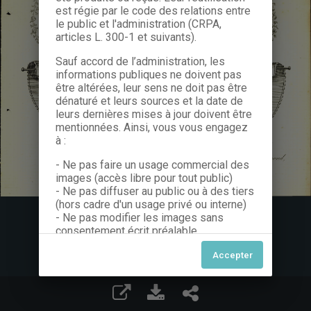
est régie par le code des relations entre
le public et l'administration (CRPA,
articles L. 300-1 et suivants).
Sauf accord de l’administration, les
informations publiques ne doivent pas
être altérées, leur sens ne doit pas être
dénaturé et leurs sources et la date de
leurs dernières mises à jour doivent être
mentionnées. Ainsi, vous vous engagez
à :
- Ne pas faire un usage commercial des
images (accès libre pour tout public)
- Ne pas diffuser au public ou à des tiers
(hors cadre d'un usage privé ou interne)
- Ne pas modifier les images sans
consentement écrit préalable
Dans le cas contraire, nous vous invitons
à nous contacter afin de solliciter le type
de Licence souhaitée parmi celles
proposées et le cas échéant, acquitter
une redevance.