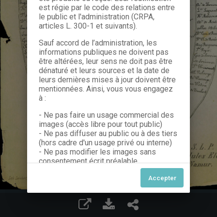
est régie par le code des relations entre
le public et l'administration (CRPA,
articles L. 300-1 et suivants).
Sauf accord de l’administration, les
informations publiques ne doivent pas
être altérées, leur sens ne doit pas être
dénaturé et leurs sources et la date de
leurs dernières mises à jour doivent être
mentionnées. Ainsi, vous vous engagez
à :
- Ne pas faire un usage commercial des
images (accès libre pour tout public)
- Ne pas diffuser au public ou à des tiers
(hors cadre d'un usage privé ou interne)
- Ne pas modifier les images sans
consentement écrit préalable
Dans le cas contraire, nous vous invitons
à nous contacter afin de solliciter le type
de Licence souhaitée parmi celles
proposées et le cas échéant, acquitter
une redevance.