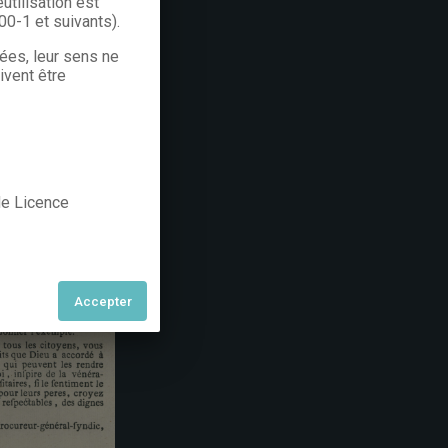
utilisation est
300-1 et suivants).
rées, leur sens ne
ivent être
 de Licence