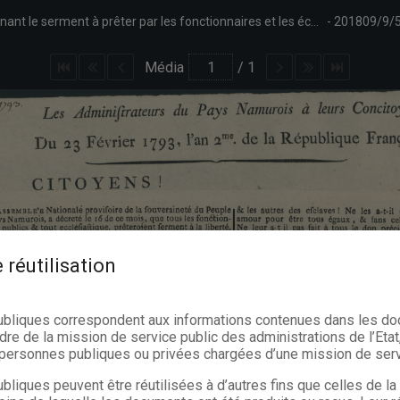
Annonce à la population des administrateurs du pays namurois concernant le serment à prêter par les fonctionnaires et les écclésiastiques en vertu du décret de la Convention nationale du 15 décembre 1792. Signé N. Tassin président, Bexon procureur-général-syndic, Quevreux secrétaire général.
201809/9/
Média
/
1
 réutilisation
ubliques correspondent aux informations contenues dans les d
dre de la mission de service public des administrations de l’Etat,
s personnes publiques ou privées chargées d’une mission de serv
bliques peuvent être réutilisées à d’autres fins que celles de l