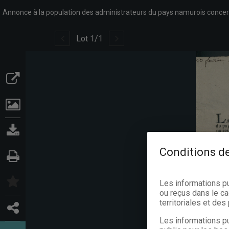
Lot
1
/
1
Conditions de
Les informations p
ou reçus dans le ca
territoriales et de
Les informations pu