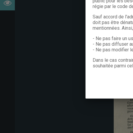
public pour les bes
régie par le code de
Sauf accord de l’ad
doit pas être dénat
mentionnées. Ainsi
- Ne pas faire un u
- Ne pas diffuser a
- Ne pas modifier 
Dans le cas contrai
souhaitée parmi cel