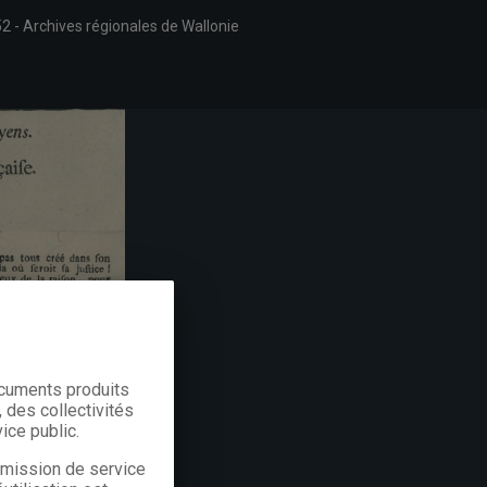
52
Archives régionales de Wallonie
ocuments produits
 des collectivités
ice public.
a mission de service