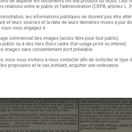
oins de laquelle les documents ont été produits ou reçus. Leur ré
s relations entre le public et l'administration (CRPA, articles L. 
ministration, les informations publiques ne doivent pas être alté
uré et leurs sources et la date de leurs dernières mises à jour do
, vous vous engagez à :
sage commercial des images (accès libre pour tout public)
u public ou à des tiers (hors cadre d'un usage privé ou interne)
les images sans consentement écrit préalable
re, nous vous invitons à nous contacter afin de solliciter le type
les proposées et le cas échéant, acquitter une redevance.