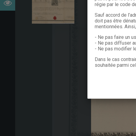
régie par le code de
Sauf accord de l’ad
doit pas être dénat
mentionnées. Ainsi
- Ne pas faire un u
- Ne pas diffuser a
- Ne pas modifier 
Dans le cas contrai
souhaitée parmi cel