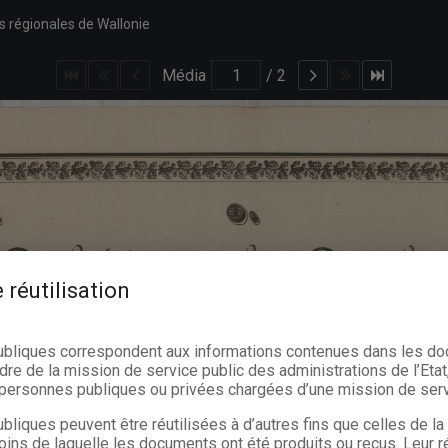
s régionales de Wallonie
Média
/
2
 réutilisation
ubliques correspondent aux informations contenues dans les d
dre de la mission de service public des administrations de l’Etat,
s personnes publiques ou privées chargées d’une mission de serv
bliques peuvent être réutilisées à d’autres fins que celles de l
oins de laquelle les documents ont été produits ou reçus. Leur ré