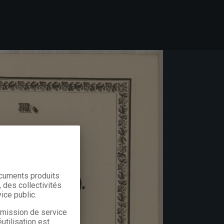
ocuments produits
 des collectivités
ice public.
a mission de service
utilisation est