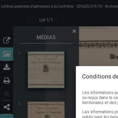
Lettres-patentes d'admission à la Confrérie
201625/2/9/10
Archive
Lot
1
/
1
×
MÉDIAS
1
Conditions de
Les informations p
ou reçus dans le ca
territoriales et de
2
Les informations pu
public pour les bes