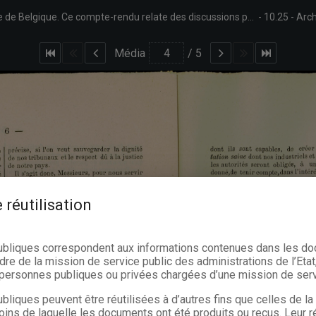
Extrait de la séance du 13 avril 1891 de la Société centrale d'Agriculture de Belgique. Ce compte-rendu relate des discussions portant sur la contamination des eaux par les résidus de fabrique, le curage des cours d'eau, l'application des règlements, la propriété des cours d'eau et la pisciculture.
10.25
Arch
Média
/
5
 réutilisation
ubliques correspondent aux informations contenues dans les d
dre de la mission de service public des administrations de l’Etat,
s personnes publiques ou privées chargées d’une mission de serv
bliques peuvent être réutilisées à d’autres fins que celles de l
oins de laquelle les documents ont été produits ou reçus. Leur ré