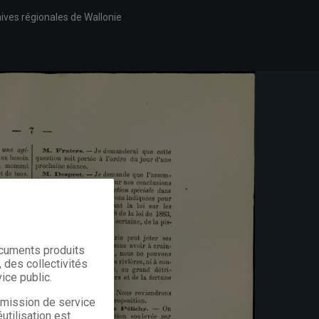
ives régionales de Wallonie
ocuments produits
 des collectivités
ice public.
a mission de service
utilisation est