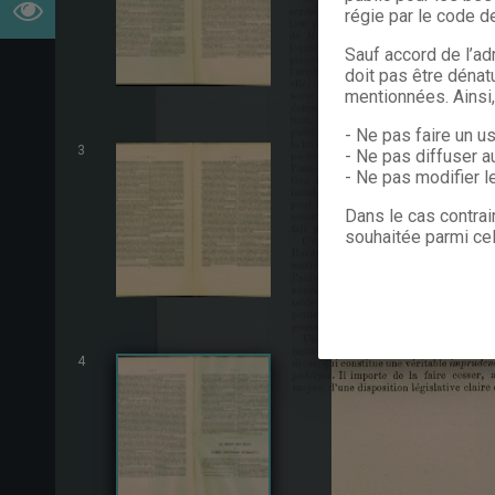
régie par le code de
Sauf accord de l’ad
doit pas être dénat
mentionnées. Ainsi
- Ne pas faire un u
3
- Ne pas diffuser a
- Ne pas modifier 
Dans le cas contrai
souhaitée parmi cel
4