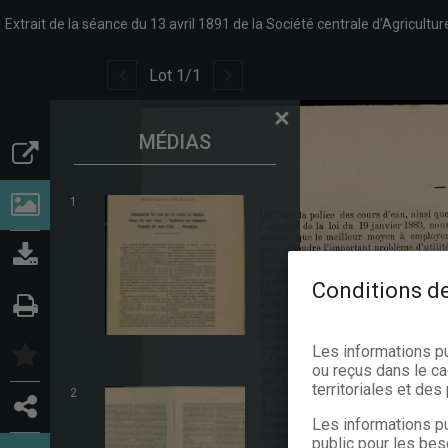
Lot
1
/
1
×
MÉDIAS
1
Conditions de
Les informations p
ou reçus dans le ca
territoriales et de
2
Les informations pu
public pour les bes