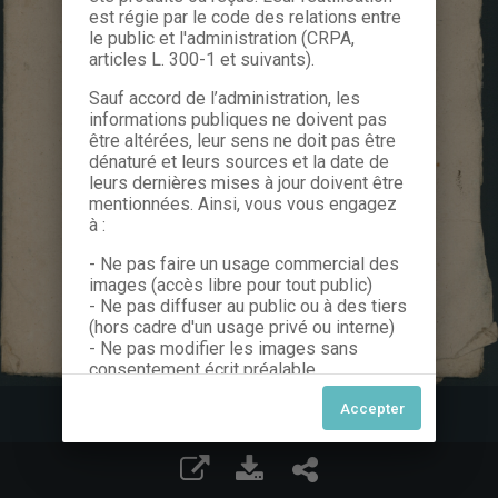
est régie par le code des relations entre
le public et l'administration (CRPA,
articles L. 300-1 et suivants).
Sauf accord de l’administration, les
informations publiques ne doivent pas
être altérées, leur sens ne doit pas être
dénaturé et leurs sources et la date de
leurs dernières mises à jour doivent être
mentionnées. Ainsi, vous vous engagez
à :
- Ne pas faire un usage commercial des
images (accès libre pour tout public)
- Ne pas diffuser au public ou à des tiers
(hors cadre d'un usage privé ou interne)
- Ne pas modifier les images sans
consentement écrit préalable
Dans le cas contraire, nous vous invitons
à nous contacter afin de solliciter le type
de Licence souhaitée parmi celles
proposées et le cas échéant, acquitter
une redevance.