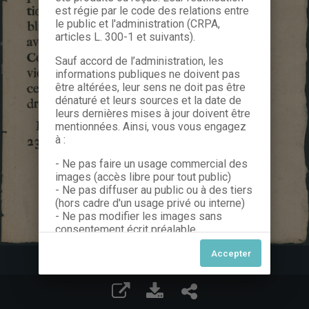
est régie par le code des relations entre
le public et l'administration (CRPA,
articles L. 300-1 et suivants).
Sauf accord de l’administration, les
informations publiques ne doivent pas
être altérées, leur sens ne doit pas être
dénaturé et leurs sources et la date de
leurs dernières mises à jour doivent être
mentionnées. Ainsi, vous vous engagez
à :
- Ne pas faire un usage commercial des
images (accès libre pour tout public)
- Ne pas diffuser au public ou à des tiers
(hors cadre d'un usage privé ou interne)
- Ne pas modifier les images sans
consentement écrit préalable
Dans le cas contraire, nous vous invitons
à nous contacter afin de solliciter le type
de Licence souhaitée parmi celles
proposées et le cas échéant, acquitter
une redevance.