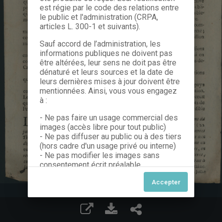
est régie par le code des relations entre
le public et l'administration (CRPA,
articles L. 300-1 et suivants).
Sauf accord de l’administration, les
informations publiques ne doivent pas
être altérées, leur sens ne doit pas être
dénaturé et leurs sources et la date de
leurs dernières mises à jour doivent être
mentionnées. Ainsi, vous vous engagez
à :
- Ne pas faire un usage commercial des
images (accès libre pour tout public)
- Ne pas diffuser au public ou à des tiers
(hors cadre d'un usage privé ou interne)
- Ne pas modifier les images sans
consentement écrit préalable
Dans le cas contraire, nous vous invitons
à nous contacter afin de solliciter le type
de Licence souhaitée parmi celles
proposées et le cas échéant, acquitter
une redevance.