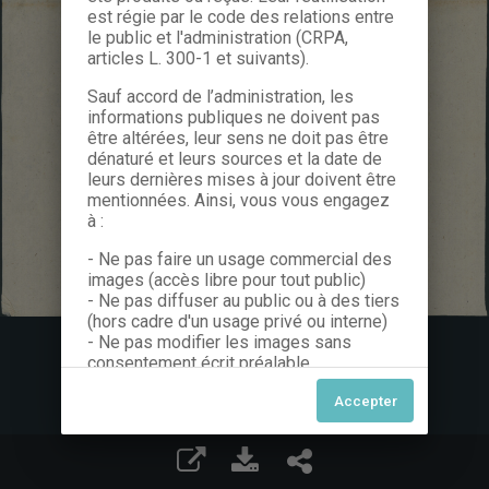
est régie par le code des relations entre
le public et l'administration (CRPA,
articles L. 300-1 et suivants).
Sauf accord de l’administration, les
informations publiques ne doivent pas
être altérées, leur sens ne doit pas être
dénaturé et leurs sources et la date de
leurs dernières mises à jour doivent être
mentionnées. Ainsi, vous vous engagez
à :
- Ne pas faire un usage commercial des
images (accès libre pour tout public)
- Ne pas diffuser au public ou à des tiers
(hors cadre d'un usage privé ou interne)
- Ne pas modifier les images sans
consentement écrit préalable
Dans le cas contraire, nous vous invitons
à nous contacter afin de solliciter le type
de Licence souhaitée parmi celles
proposées et le cas échéant, acquitter
une redevance.