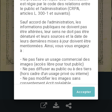
est régie par le code des relations entre
le public et l'administration (CRPA,
articles L. 300-1 et suivants).
Sauf accord de l’administration, les
informations publiques ne doivent pas
être altérées, leur sens ne doit pas être
dénaturé et leurs sources et la date de
leurs dernières mises à jour doivent être
mentionnées. Ainsi, vous vous engagez
à :
- Ne pas faire un usage commercial des
images (accès libre pour tout public)
- Ne pas diffuser au public ou à des tiers
(hors cadre d'un usage privé ou interne)
- Ne pas modifier les images sans
consentement écrit préalable
Dans le cas contraire, nous vous invitons
à nous contacter afin de solliciter le type
de Licence souhaitée parmi celles
proposées et le cas échéant, acquitter
une redevance.