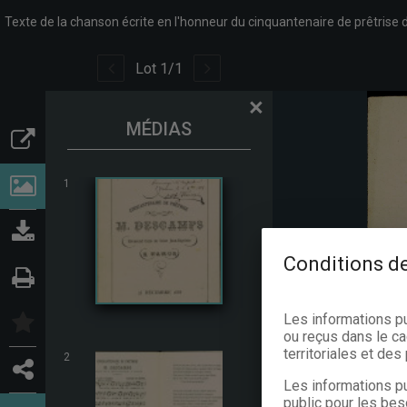
Lot
1
/
1
×
MÉDIAS
1
Conditions de
Les informations p
ou reçus dans le ca
territoriales et de
2
Les informations pu
public pour les bes