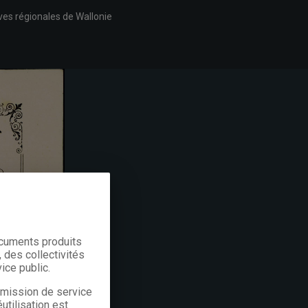
ves régionales de Wallonie
ocuments produits
 des collectivités
ice public.
a mission de service
utilisation est