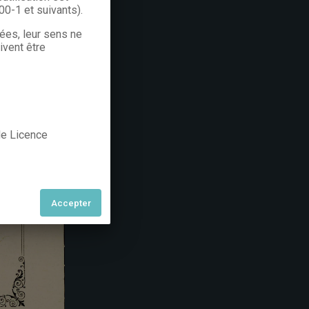
300-1 et suivants).
rées, leur sens ne
ivent être
 de Licence