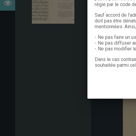
régie par le code de
Sauf accord de l’ad
doit pas être dénat
mentionnées. Ainsi
- Ne pas faire un u
- Ne pas diffuser a
- Ne pas modifier 
Dans le cas contrai
souhaitée parmi cel