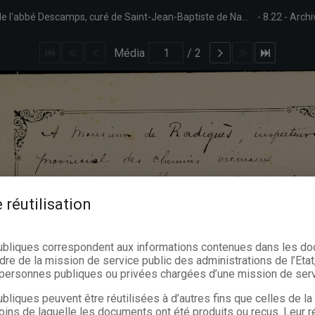
Texte de la chanson écrite en l'honneur du cinquantenaire de prêtrise de l'abbé Descamps, curé de Saint-Jean-Baptiste de Namur. Cet anniversaire a été célébré le 23 décembre 1884. La première page de cette plaquette comporte une dédicace d'Octave François à M. de Radiguès.
8.22
Archi
Média
/
2
 réutilisation
ubliques correspondent aux informations contenues dans les d
dre de la mission de service public des administrations de l’Etat,
s personnes publiques ou privées chargées d’une mission de serv
bliques peuvent être réutilisées à d’autres fins que celles de l
oins de laquelle les documents ont été produits ou reçus. Leur ré