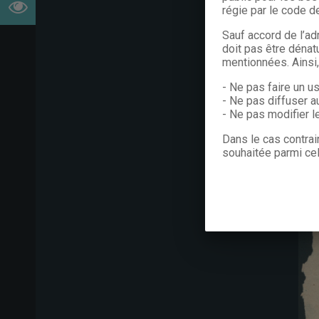
régie par le code de
Sauf accord de l’ad
doit pas être dénat
mentionnées. Ainsi
- Ne pas faire un u
- Ne pas diffuser a
- Ne pas modifier 
Dans le cas contrai
souhaitée parmi cel