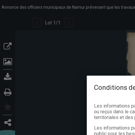
Lot
1
/
1
Conditions de
Les informations p
ou reçus dans le ca
territoriales et de
Les informations pu
public pour les bes