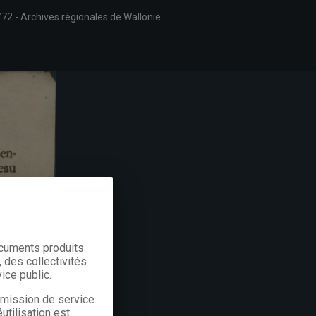
/72
Archives régionales de Wallonie
ocuments produits
 des collectivités
ice public.
a mission de service
utilisation est