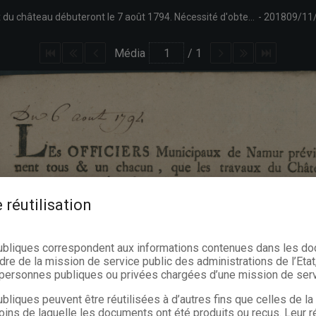
Annonce des officiers municipaux de Namur prévenant que les travaux du château débuteront le 7 août 1794. Nécessité d'obtenir 600 ouvriers. Répartition par quartier. Ouvriers désignés pour le 7 août (rues de Bruxelles, de Saint-Jacques, des Carmes, de Fer, Quatre Coins, des Fossés. Signé Coppoy.
201809/11
Média
/
1
 réutilisation
ubliques correspondent aux informations contenues dans les d
dre de la mission de service public des administrations de l’Etat,
s personnes publiques ou privées chargées d’une mission de serv
bliques peuvent être réutilisées à d’autres fins que celles de l
oins de laquelle les documents ont été produits ou reçus. Leur ré