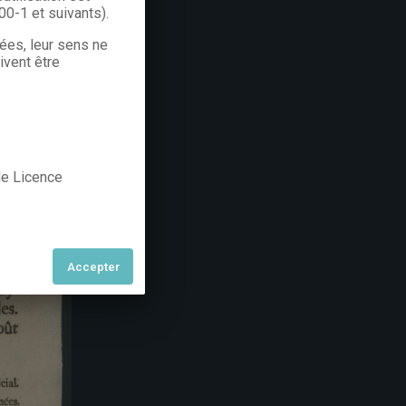
300-1 et suivants).
rées, leur sens ne
ivent être
 de Licence