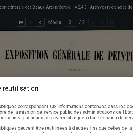
sition générale des Beaux-Arts précitée.
4.2.4.3
Archives régionales de
Média
/
2
 réutilisation
ubliques correspondent aux informations contenues dans les d
dre de la mission de service public des administrations de l’Etat,
s personnes publiques ou privées chargées d’une mission de serv
bliques peuvent être réutilisées à d’autres fins que celles de l