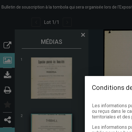
Bulletin de souscription à la tombola qui sera organisée lors de l'Expo
Lot
1
/
1
×
MÉDIAS
1
Conditions de
Les informations p
ou reçus dans le ca
2
territoriales et de
Les informations pu