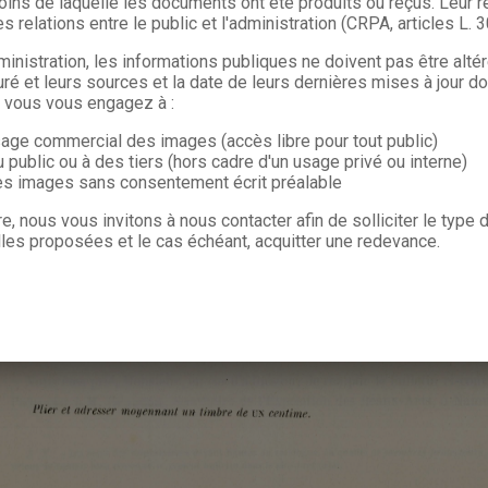
oins de laquelle les documents ont été produits ou reçus. Leur ré
s relations entre le public et l'administration (CRPA, articles L. 
ministration, les informations publiques ne doivent pas être alté
uré et leurs sources et la date de leurs dernières mises à jour do
, vous vous engagez à :
sage commercial des images (accès libre pour tout public)
u public ou à des tiers (hors cadre d'un usage privé ou interne)
les images sans consentement écrit préalable
re, nous vous invitons à nous contacter afin de solliciter le type
les proposées et le cas échéant, acquitter une redevance.