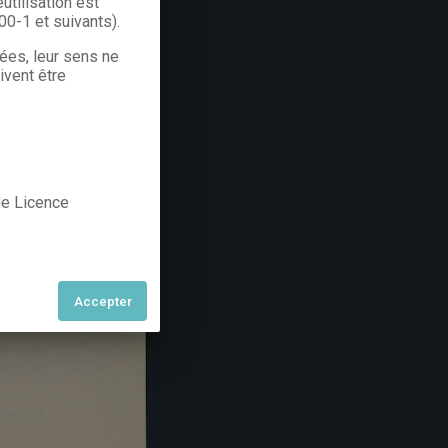
utilisation est
300-1 et suivants).
rées, leur sens ne
ivent être
 de Licence