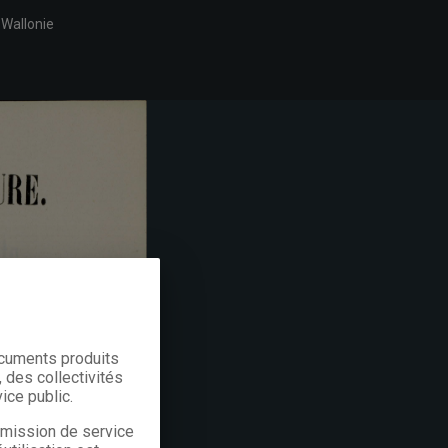
 Wallonie
ocuments produits
 des collectivités
ice public.
a mission de service