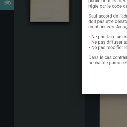
public pour les bes
régie par le code de
Sauf accord de l’ad
doit pas être dénat
mentionnées. Ainsi
- Ne pas faire un u
- Ne pas diffuser a
- Ne pas modifier 
Dans le cas contrai
souhaitée parmi cel