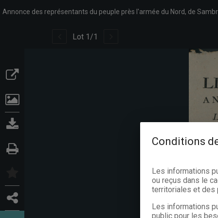
Lot
1
/
1
Conditions de
Les informations p
ou reçus dans le ca
territoriales et de
Les informations pu
public pour les bes