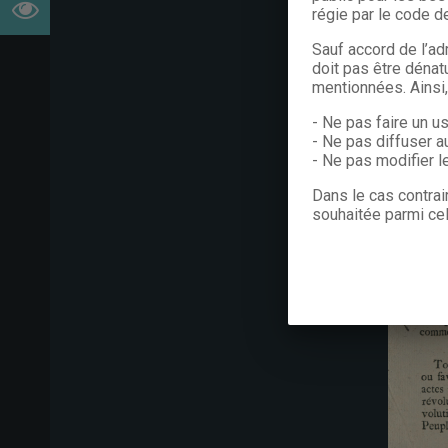
régie par le code de
Sauf accord de l’ad
doit pas être dénat
mentionnées. Ainsi
- Ne pas faire un u
- Ne pas diffuser a
- Ne pas modifier 
Dans le cas contrai
souhaitée parmi cel