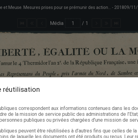
Annonce des représentants du peuple près l'armée du Nord, de Sambre et Meuse. Mesures prises pour se prémunir des actions qui pourraient être entreprises contre les intérêts de la République. Signé L.B. Guiton.
201809/11
Média
/
1
 réutilisation
ubliques correspondent aux informations contenues dans les d
dre de la mission de service public des administrations de l’Etat,
s personnes publiques ou privées chargées d’une mission de serv
bliques peuvent être réutilisées à d’autres fins que celles de l
oins de laquelle les documents ont été produits ou reçus. Leur ré