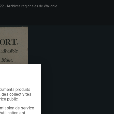
/22
Archives régionales de Wallonie
ocuments produits
 des collectivités
ice public.
a mission de service
utilisation est