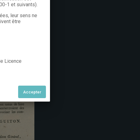
300-1 et suivants).
rées, leur sens ne
ivent être
 de Licence