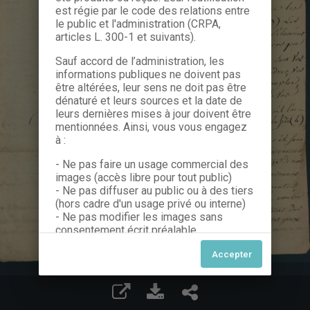
est régie par le code des relations entre
le public et l'administration (CRPA,
articles L. 300-1 et suivants).
Sauf accord de l’administration, les
informations publiques ne doivent pas
être altérées, leur sens ne doit pas être
dénaturé et leurs sources et la date de
leurs dernières mises à jour doivent être
mentionnées. Ainsi, vous vous engagez
à :
- Ne pas faire un usage commercial des
images (accès libre pour tout public)
- Ne pas diffuser au public ou à des tiers
(hors cadre d'un usage privé ou interne)
- Ne pas modifier les images sans
consentement écrit préalable
Dans le cas contraire, nous vous invitons
à nous contacter afin de solliciter le type
de Licence souhaitée parmi celles
proposées et le cas échéant, acquitter
une redevance.