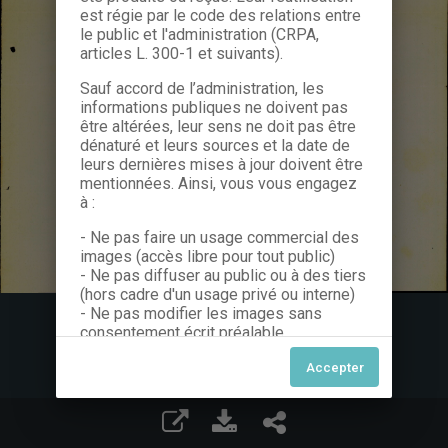
est régie par le code des relations entre
le public et l'administration (CRPA,
articles L. 300-1 et suivants).
Sauf accord de l’administration, les
informations publiques ne doivent pas
être altérées, leur sens ne doit pas être
dénaturé et leurs sources et la date de
leurs dernières mises à jour doivent être
mentionnées. Ainsi, vous vous engagez
à :
- Ne pas faire un usage commercial des
images (accès libre pour tout public)
- Ne pas diffuser au public ou à des tiers
(hors cadre d'un usage privé ou interne)
- Ne pas modifier les images sans
consentement écrit préalable
Dans le cas contraire, nous vous invitons
à nous contacter afin de solliciter le type
de Licence souhaitée parmi celles
proposées et le cas échéant, acquitter
une redevance.