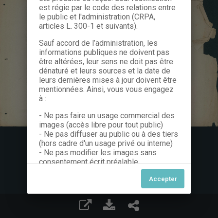
est régie par le code des relations entre
le public et l'administration (CRPA,
articles L. 300-1 et suivants).
Sauf accord de l’administration, les
informations publiques ne doivent pas
être altérées, leur sens ne doit pas être
dénaturé et leurs sources et la date de
leurs dernières mises à jour doivent être
mentionnées. Ainsi, vous vous engagez
à :
- Ne pas faire un usage commercial des
images (accès libre pour tout public)
- Ne pas diffuser au public ou à des tiers
(hors cadre d'un usage privé ou interne)
- Ne pas modifier les images sans
consentement écrit préalable
Dans le cas contraire, nous vous invitons
à nous contacter afin de solliciter le type
de Licence souhaitée parmi celles
proposées et le cas échéant, acquitter
une redevance.