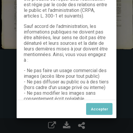
est régie par le code des relations entre
le public et l'administration (CRPA,
articles L. 300-1 et suivants).
Sauf accord de l’administration, les
informations publiques ne doivent pas
être altérées, leur sens ne doit pas être
dénaturé et leurs sources et la date de
leurs dernières mises à jour doivent être
mentionnées. Ainsi, vous vous engagez
à :
- Ne pas faire un usage commercial des
images (accès libre pour tout public)
- Ne pas diffuser au public ou à des tiers
(hors cadre d'un usage privé ou interne)
- Ne pas modifier les images sans
consentement écrit préalable
Dans le cas contraire, nous vous invitons
à nous contacter afin de solliciter le type
de Licence souhaitée parmi celles
proposées et le cas échéant, acquitter
une redevance.