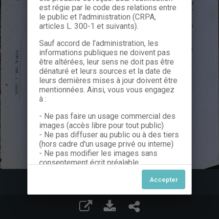
est régie par le code des relations entre
le public et l'administration (CRPA,
articles L. 300-1 et suivants).
Sauf accord de l’administration, les
informations publiques ne doivent pas
être altérées, leur sens ne doit pas être
dénaturé et leurs sources et la date de
leurs dernières mises à jour doivent être
mentionnées. Ainsi, vous vous engagez
à :
- Ne pas faire un usage commercial des
images (accès libre pour tout public)
- Ne pas diffuser au public ou à des tiers
(hors cadre d'un usage privé ou interne)
- Ne pas modifier les images sans
consentement écrit préalable
Dans le cas contraire, nous vous invitons
à nous contacter afin de solliciter le type
de Licence souhaitée parmi celles
proposées et le cas échéant, acquitter
une redevance.