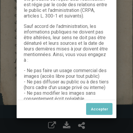
est régie par le code des relations entre
le public et l'administration (CRPA,
articles L. 300-1 et suivants).
Sauf accord de l’administration, les
informations publiques ne doivent pas
être altérées, leur sens ne doit pas être
dénaturé et leurs sources et la date de
leurs dernières mises à jour doivent être
mentionnées. Ainsi, vous vous engagez
à :
- Ne pas faire un usage commercial des
images (accès libre pour tout public)
- Ne pas diffuser au public ou à des tiers
(hors cadre d'un usage privé ou interne)
- Ne pas modifier les images sans
consentement écrit préalable
Dans le cas contraire, nous vous invitons
à nous contacter afin de solliciter le type
de Licence souhaitée parmi celles
proposées et le cas échéant, acquitter
une redevance.