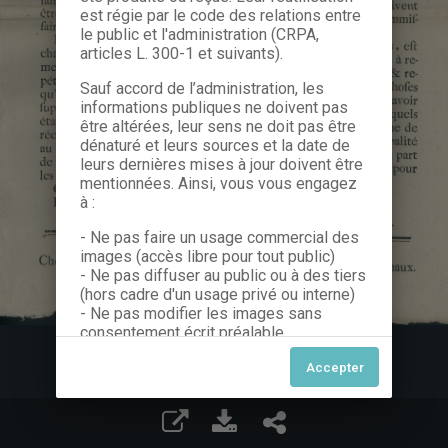
est régie par le code des relations entre
le public et l'administration (CRPA,
articles L. 300-1 et suivants).
Sauf accord de l’administration, les
informations publiques ne doivent pas
être altérées, leur sens ne doit pas être
dénaturé et leurs sources et la date de
leurs dernières mises à jour doivent être
mentionnées. Ainsi, vous vous engagez
à :
- Ne pas faire un usage commercial des
images (accès libre pour tout public)
- Ne pas diffuser au public ou à des tiers
(hors cadre d'un usage privé ou interne)
- Ne pas modifier les images sans
consentement écrit préalable
Dans le cas contraire, nous vous invitons
à nous contacter afin de solliciter le type
de Licence souhaitée parmi celles
proposées et le cas échéant, acquitter
une redevance.