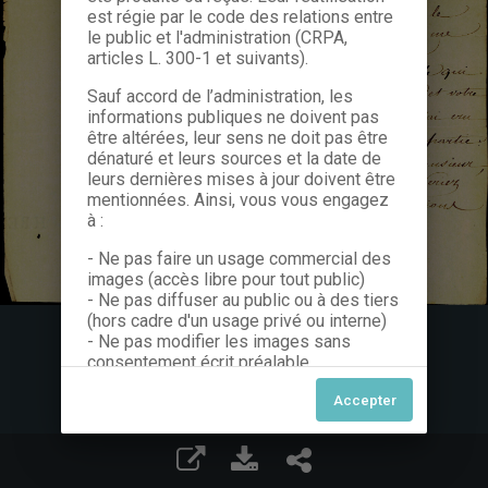
est régie par le code des relations entre
le public et l'administration (CRPA,
articles L. 300-1 et suivants).
Sauf accord de l’administration, les
informations publiques ne doivent pas
être altérées, leur sens ne doit pas être
dénaturé et leurs sources et la date de
leurs dernières mises à jour doivent être
mentionnées. Ainsi, vous vous engagez
à :
- Ne pas faire un usage commercial des
images (accès libre pour tout public)
- Ne pas diffuser au public ou à des tiers
(hors cadre d'un usage privé ou interne)
- Ne pas modifier les images sans
consentement écrit préalable
Dans le cas contraire, nous vous invitons
à nous contacter afin de solliciter le type
de Licence souhaitée parmi celles
proposées et le cas échéant, acquitter
une redevance.