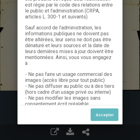
est régie par le code des relations entre
le public et l'administration (CRPA,
articles L. 300-1 et suivants).
Sauf accord de l’administration, les
informations publiques ne doivent pas
être altérées, leur sens ne doit pas être
dénaturé et leurs sources et la date de
leurs dernières mises à jour doivent être
mentionnées. Ainsi, vous vous engagez
à :
- Ne pas faire un usage commercial des
images (accès libre pour tout public)
- Ne pas diffuser au public ou à des tiers
(hors cadre d'un usage privé ou interne)
- Ne pas modifier les images sans
consentement écrit préalable
Dans le cas contraire, nous vous invitons
à nous contacter afin de solliciter le type
de Licence souhaitée parmi celles
proposées et le cas échéant, acquitter
une redevance.