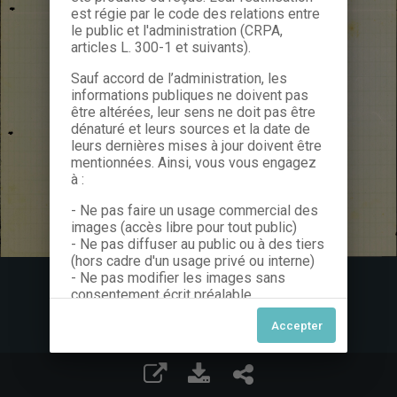
est régie par le code des relations entre
le public et l'administration (CRPA,
articles L. 300-1 et suivants).
Sauf accord de l’administration, les
informations publiques ne doivent pas
être altérées, leur sens ne doit pas être
dénaturé et leurs sources et la date de
leurs dernières mises à jour doivent être
mentionnées. Ainsi, vous vous engagez
à :
- Ne pas faire un usage commercial des
images (accès libre pour tout public)
- Ne pas diffuser au public ou à des tiers
(hors cadre d'un usage privé ou interne)
- Ne pas modifier les images sans
consentement écrit préalable
Dans le cas contraire, nous vous invitons
à nous contacter afin de solliciter le type
de Licence souhaitée parmi celles
proposées et le cas échéant, acquitter
une redevance.