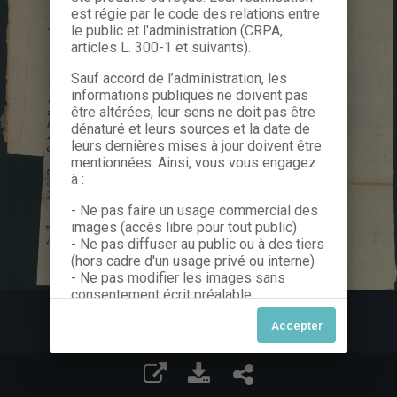
est régie par le code des relations entre
le public et l'administration (CRPA,
articles L. 300-1 et suivants).
Sauf accord de l’administration, les
informations publiques ne doivent pas
être altérées, leur sens ne doit pas être
dénaturé et leurs sources et la date de
leurs dernières mises à jour doivent être
mentionnées. Ainsi, vous vous engagez
à :
- Ne pas faire un usage commercial des
images (accès libre pour tout public)
- Ne pas diffuser au public ou à des tiers
(hors cadre d'un usage privé ou interne)
- Ne pas modifier les images sans
consentement écrit préalable
Dans le cas contraire, nous vous invitons
à nous contacter afin de solliciter le type
de Licence souhaitée parmi celles
proposées et le cas échéant, acquitter
une redevance.