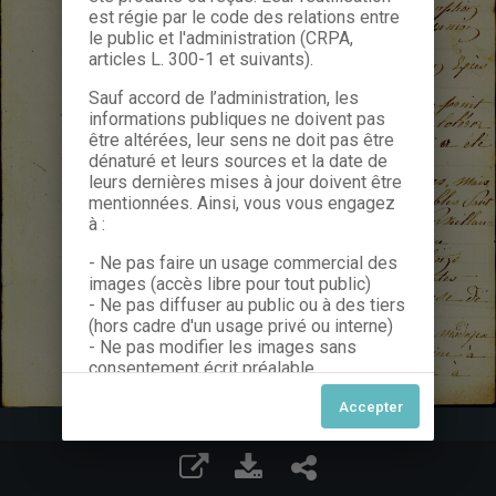
est régie par le code des relations entre
le public et l'administration (CRPA,
articles L. 300-1 et suivants).
Sauf accord de l’administration, les
informations publiques ne doivent pas
être altérées, leur sens ne doit pas être
dénaturé et leurs sources et la date de
leurs dernières mises à jour doivent être
mentionnées. Ainsi, vous vous engagez
à :
- Ne pas faire un usage commercial des
images (accès libre pour tout public)
- Ne pas diffuser au public ou à des tiers
(hors cadre d'un usage privé ou interne)
- Ne pas modifier les images sans
consentement écrit préalable
Dans le cas contraire, nous vous invitons
à nous contacter afin de solliciter le type
de Licence souhaitée parmi celles
proposées et le cas échéant, acquitter
une redevance.