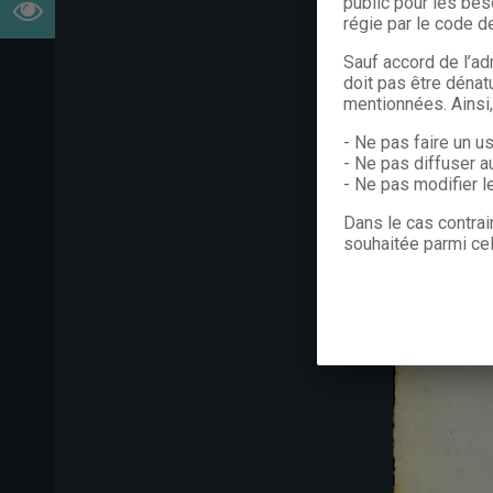
public pour les bes
régie par le code de
Sauf accord de l’ad
doit pas être dénat
mentionnées. Ainsi
- Ne pas faire un u
- Ne pas diffuser a
- Ne pas modifier 
Dans le cas contrai
souhaitée parmi cel