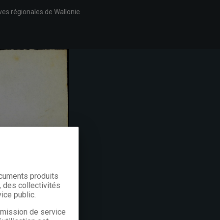
ves régionales de Wallonie
ocuments produits
 des collectivités
ice public.
a mission de service