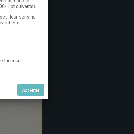
utilisation est
300-1 et suivants).
rées, leur sens ne
ivent être
 de Licence