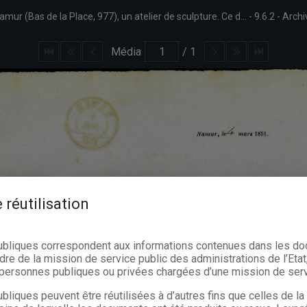
Prospectus publicitaire pour Alexandre Dejonghe qui vient d'établir, à Namur (Bas de la Place, 977), un atelier de sculpture. Ce document est adressé à Jules Borgnet et porte la date du 4 mai 1851.
9.6.2
Archi
Média
/
1
 réutilisation
ubliques correspondent aux informations contenues dans les d
dre de la mission de service public des administrations de l’Etat,
s personnes publiques ou privées chargées d’une mission de serv
bliques peuvent être réutilisées à d’autres fins que celles de l