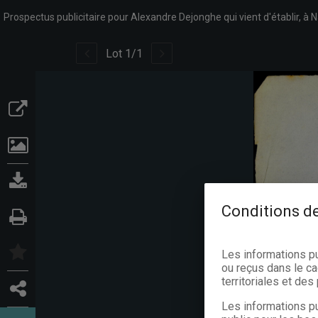
Lot
1
/
1
Conditions de
Les informations p
ou reçus dans le ca
territoriales et de
Les informations pu