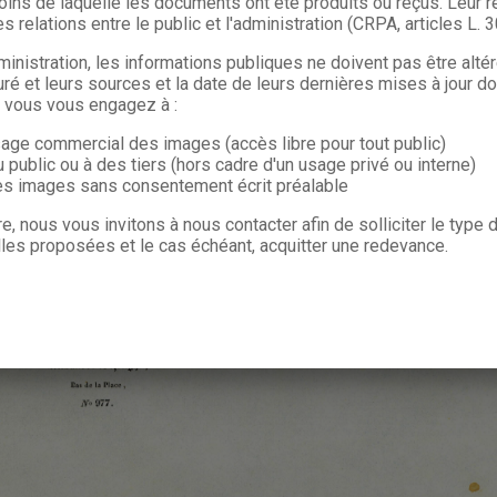
oins de laquelle les documents ont été produits ou reçus. Leur ré
s relations entre le public et l'administration (CRPA, articles L. 
ministration, les informations publiques ne doivent pas être alté
uré et leurs sources et la date de leurs dernières mises à jour do
, vous vous engagez à :
sage commercial des images (accès libre pour tout public)
u public ou à des tiers (hors cadre d'un usage privé ou interne)
les images sans consentement écrit préalable
re, nous vous invitons à nous contacter afin de solliciter le type
les proposées et le cas échéant, acquitter une redevance.