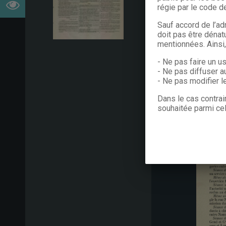
régie par le code de
Sauf accord de l’ad
doit pas être dénat
mentionnées. Ainsi
- Ne pas faire un u
- Ne pas diffuser a
- Ne pas modifier 
Dans le cas contrai
souhaitée parmi cel