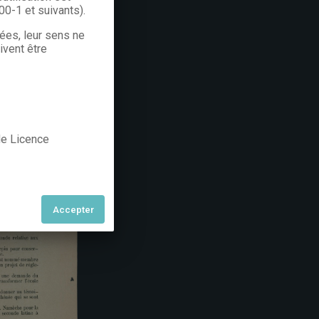
300-1 et suivants).
rées, leur sens ne
ivent être
 de Licence