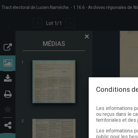
Tract électoral de Lucien Namêche.
1.16.6
Archives régionales de Wa
Lot
1
/
1
×
MÉDIAS
1
Conditions de
Les informations p
ou reçus dans le ca
territoriales et de
2
Les informations pu
public pour les bes