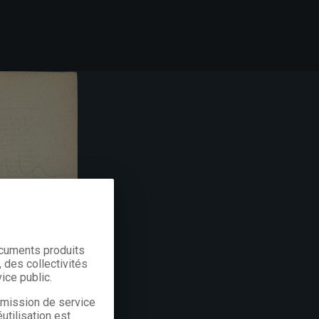
ocuments produits
 des collectivités
ice public.
a mission de service
utilisation est