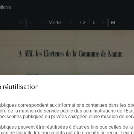
llonie
Média
/
2
 réutilisation
ubliques correspondent aux informations contenues dans les d
dre de la mission de service public des administrations de l’Etat,
s personnes publiques ou privées chargées d’une mission de serv
bliques peuvent être réutilisées à d’autres fins que celles de l
oins de laquelle les documents ont été produits ou reçus. Leur ré