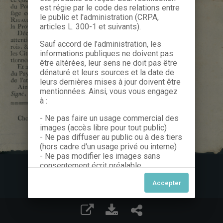
est régie par le code des relations entre
le public et l'administration (CRPA,
articles L. 300-1 et suivants).
Sauf accord de l’administration, les
informations publiques ne doivent pas
être altérées, leur sens ne doit pas être
dénaturé et leurs sources et la date de
leurs dernières mises à jour doivent être
mentionnées. Ainsi, vous vous engagez
à :
- Ne pas faire un usage commercial des
images (accès libre pour tout public)
- Ne pas diffuser au public ou à des tiers
(hors cadre d'un usage privé ou interne)
- Ne pas modifier les images sans
consentement écrit préalable
Dans le cas contraire, nous vous invitons
à nous contacter afin de solliciter le type
de Licence souhaitée parmi celles
proposées et le cas échéant, acquitter
une redevance.