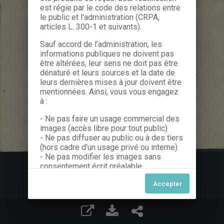
est régie par le code des relations entre
le public et l'administration (CRPA,
articles L. 300-1 et suivants).
Sauf accord de l’administration, les
informations publiques ne doivent pas
être altérées, leur sens ne doit pas être
dénaturé et leurs sources et la date de
leurs dernières mises à jour doivent être
mentionnées. Ainsi, vous vous engagez
à :
- Ne pas faire un usage commercial des
images (accès libre pour tout public)
- Ne pas diffuser au public ou à des tiers
(hors cadre d'un usage privé ou interne)
- Ne pas modifier les images sans
consentement écrit préalable
Dans le cas contraire, nous vous invitons
à nous contacter afin de solliciter le type
de Licence souhaitée parmi celles
proposées et le cas échéant, acquitter
une redevance.