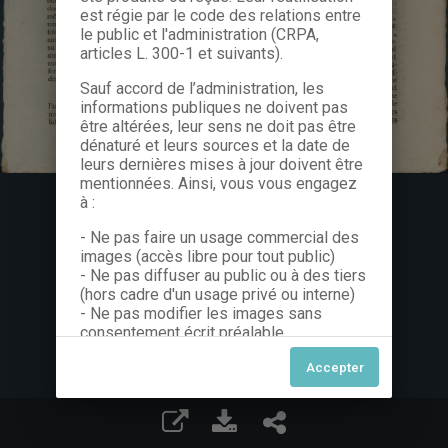
est régie par le code des relations entre
le public et l'administration (CRPA,
articles L. 300-1 et suivants).
Sauf accord de l’administration, les
informations publiques ne doivent pas
être altérées, leur sens ne doit pas être
dénaturé et leurs sources et la date de
leurs dernières mises à jour doivent être
mentionnées. Ainsi, vous vous engagez
à :
- Ne pas faire un usage commercial des
images (accès libre pour tout public)
- Ne pas diffuser au public ou à des tiers
(hors cadre d'un usage privé ou interne)
- Ne pas modifier les images sans
consentement écrit préalable
Dans le cas contraire, nous vous invitons
à nous contacter afin de solliciter le type
de Licence souhaitée parmi celles
proposées et le cas échéant, acquitter
une redevance.