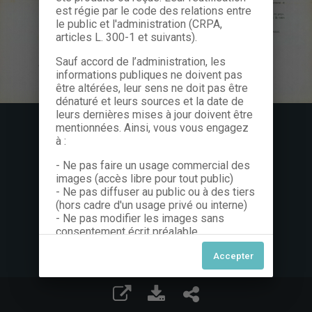
est régie par le code des relations entre
le public et l'administration (CRPA,
articles L. 300-1 et suivants).
Sauf accord de l’administration, les
informations publiques ne doivent pas
être altérées, leur sens ne doit pas être
dénaturé et leurs sources et la date de
leurs dernières mises à jour doivent être
mentionnées. Ainsi, vous vous engagez
à :
- Ne pas faire un usage commercial des
images (accès libre pour tout public)
- Ne pas diffuser au public ou à des tiers
(hors cadre d'un usage privé ou interne)
- Ne pas modifier les images sans
consentement écrit préalable
Dans le cas contraire, nous vous invitons
à nous contacter afin de solliciter le type
de Licence souhaitée parmi celles
proposées et le cas échéant, acquitter
une redevance.