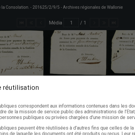
 la Consolation.
201625/2/9/5
Archives régionales de Wallonie
Média
/
1
 réutilisation
ubliques correspondent aux informations contenues dans les d
dre de la mission de service public des administrations de l’Etat,
s personnes publiques ou privées chargées d’une mission de serv
bliques peuvent être réutilisées à d’autres fins que celles de l
oins de laquelle les documents ont été produits ou reçus. Leur ré