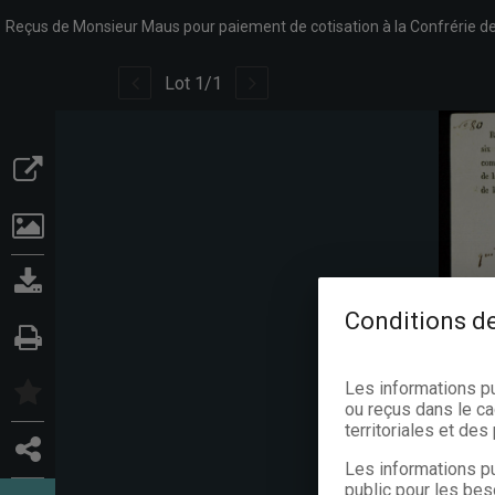
Reçus de Monsieur Maus pour paiement de cotisation à la Confrérie de
Lot
1
/
1
Conditions de
Les informations p
ou reçus dans le ca
territoriales et de
Les informations pu
public pour les bes