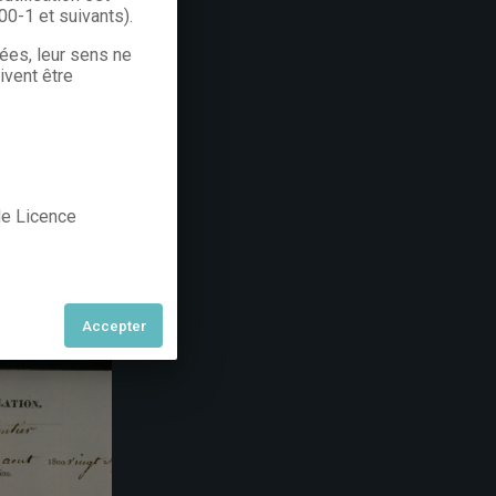
300-1 et suivants).
rées, leur sens ne
ivent être
 de Licence