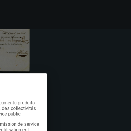
ocuments produits
 des collectivités
ice public.
a mission de service
utilisation est