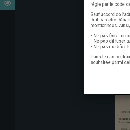
régie par le code de
Sauf accord de l’ad
doit pas être dénat
mentionnées. Ainsi
- Ne pas faire un u
- Ne pas diffuser a
- Ne pas modifier 
Dans le cas contrai
souhaitée parmi cel