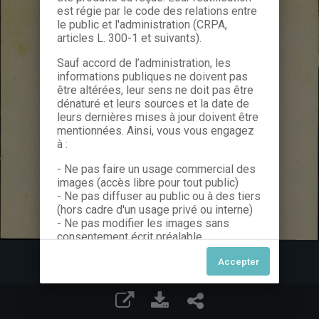
est régie par le code des relations entre
le public et l'administration (CRPA,
articles L. 300-1 et suivants).
Sauf accord de l’administration, les
informations publiques ne doivent pas
être altérées, leur sens ne doit pas être
dénaturé et leurs sources et la date de
leurs dernières mises à jour doivent être
mentionnées. Ainsi, vous vous engagez
à :
- Ne pas faire un usage commercial des
images (accès libre pour tout public)
- Ne pas diffuser au public ou à des tiers
(hors cadre d'un usage privé ou interne)
- Ne pas modifier les images sans
consentement écrit préalable
Dans le cas contraire, nous vous invitons
à nous contacter afin de solliciter le type
de Licence souhaitée parmi celles
proposées et le cas échéant, acquitter
une redevance.