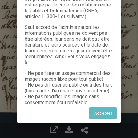
est régie par le code des relations entre
le public et l'administration (CRPA,
articles L. 300-1 et suivants).
Sauf accord de l’administration, les
informations publiques ne doivent pas
être altérées, leur sens ne doit pas être
dénaturé et leurs sources et la date de
leurs dernières mises à jour doivent être
mentionnées. Ainsi, vous vous engagez
à :
- Ne pas faire un usage commercial des
images (accès libre pour tout public)
- Ne pas diffuser au public ou à des tiers
(hors cadre d'un usage privé ou interne)
- Ne pas modifier les images sans
consentement écrit préalable
Dans le cas contraire, nous vous invitons
à nous contacter afin de solliciter le type
de Licence souhaitée parmi celles
proposées et le cas échéant, acquitter
une redevance.