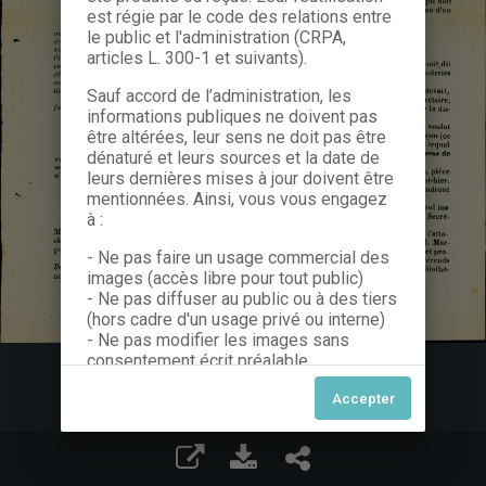
est régie par le code des relations entre
le public et l'administration (CRPA,
articles L. 300-1 et suivants).
Sauf accord de l’administration, les
informations publiques ne doivent pas
être altérées, leur sens ne doit pas être
dénaturé et leurs sources et la date de
leurs dernières mises à jour doivent être
mentionnées. Ainsi, vous vous engagez
à :
- Ne pas faire un usage commercial des
images (accès libre pour tout public)
- Ne pas diffuser au public ou à des tiers
(hors cadre d'un usage privé ou interne)
- Ne pas modifier les images sans
consentement écrit préalable
Dans le cas contraire, nous vous invitons
à nous contacter afin de solliciter le type
de Licence souhaitée parmi celles
proposées et le cas échéant, acquitter
une redevance.