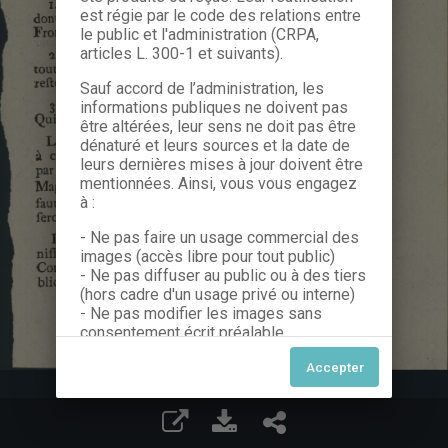
est régie par le code des relations entre
le public et l'administration (CRPA,
articles L. 300-1 et suivants).
Sauf accord de l’administration, les
informations publiques ne doivent pas
être altérées, leur sens ne doit pas être
dénaturé et leurs sources et la date de
leurs dernières mises à jour doivent être
mentionnées. Ainsi, vous vous engagez
à :
- Ne pas faire un usage commercial des
images (accès libre pour tout public)
- Ne pas diffuser au public ou à des tiers
(hors cadre d'un usage privé ou interne)
- Ne pas modifier les images sans
consentement écrit préalable
Dans le cas contraire, nous vous invitons
à nous contacter afin de solliciter le type
de Licence souhaitée parmi celles
proposées et le cas échéant, acquitter
une redevance.