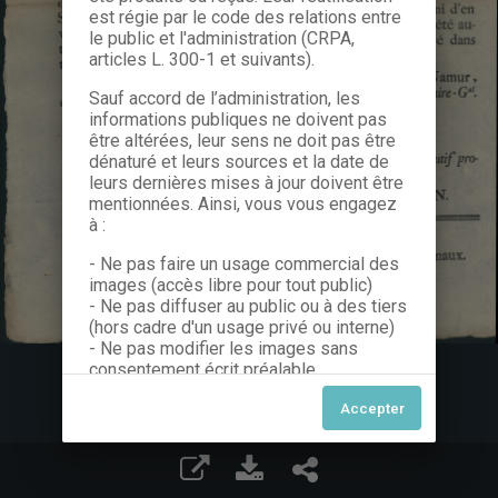
est régie par le code des relations entre
le public et l'administration (CRPA,
articles L. 300-1 et suivants).
Sauf accord de l’administration, les
informations publiques ne doivent pas
être altérées, leur sens ne doit pas être
dénaturé et leurs sources et la date de
leurs dernières mises à jour doivent être
mentionnées. Ainsi, vous vous engagez
à :
- Ne pas faire un usage commercial des
images (accès libre pour tout public)
- Ne pas diffuser au public ou à des tiers
(hors cadre d'un usage privé ou interne)
- Ne pas modifier les images sans
consentement écrit préalable
Dans le cas contraire, nous vous invitons
à nous contacter afin de solliciter le type
de Licence souhaitée parmi celles
proposées et le cas échéant, acquitter
une redevance.